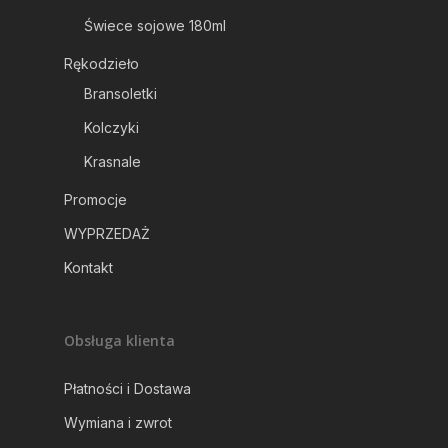
Grafiki
Rękodzieło
Świece sojowe 250ml
Świece sojowe 180ml
Świece sojowe 180ml
Promocje
Bransoletki
Rękodzieło
Kolczyki
WYPRZEDAŻ
Bransoletki
Krasnale
Kolczyki
Kontakt
Krasnale
Promocje
WYPRZEDAŻ
Kontakt
Obsługa klienta
Płatności i Dostawa
Wymiana i zwrot