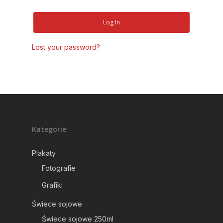
Log In
Lost your password?
Kategorie
Plakaty
Fotografie
Plakaty
Grafiki
Świece sojowe
Świece sojowe
Fotografie
Świece sojowe 250ml