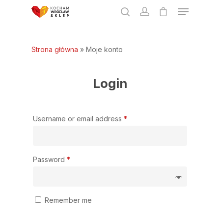
Strona główna
»
Moje konto
Hit enter to search or ESC to close
Login
Username or email address
*
Password
*
Remember me